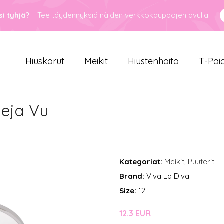
i tyhjä?
Tee täydennyksiä näiden verkkokauppojen avulla!
Hiuskorut
Meikit
Hiustenhoito
T-Pai
eja Vu
Kategoriat:
Meikit
,
Puuterit
Brand:
Viva La Diva
Size:
12
12.3 EUR