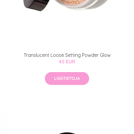
MeDin tuotteet -20 %!
atio
ja saat nyt myös -200 €
.
Translucent Loose Setting Powder Glow
45 EUR
LISÄTIETOJA