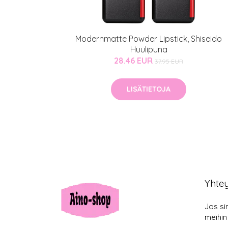
Modernmatte Powder Lipstick, Shiseido
Huulipuna
28.46 EUR
37.95 EUR
LISÄTIETOJA
Yhte
Jos si
meihin