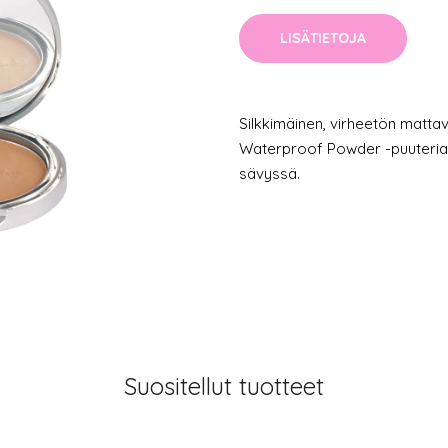
LISÄTIETOJA
Silkkimäinen, virheetön mattavi
Waterproof Powder -puuteria o
sävyssä.
Suositellut tuotteet