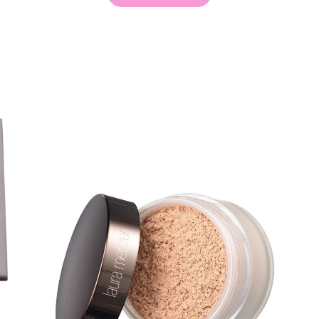
arjous
auppa