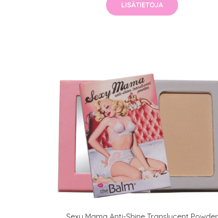
LISÄTIETOJA
Erikoist
Sponsoriltamme
IdealofMeD K
Sexy Mama Anti-Shine Translucent Powder