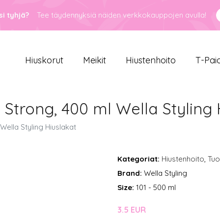
i tyhjä?
Tee täydennyksiä näiden verkkokauppojen avulla!
Hiuskorut
Meikit
Hiustenhoito
T-Pai
 Strong, 400 ml Wella Styling 
Wella Styling Hiuslakat
Kategoriat:
Hiustenhoito
,
Tuo
Brand:
Wella Styling
Size:
101 - 500 ml
3.5 EUR