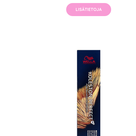
LISÄTIETOJA
Erikoist
Sponsoriltamme
IdealofMeD K