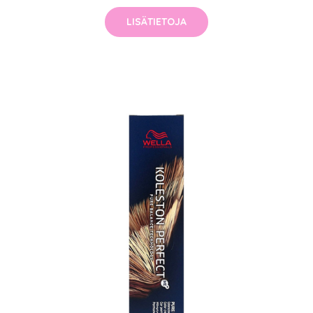
LISÄTIETOJA
arjous
auppa