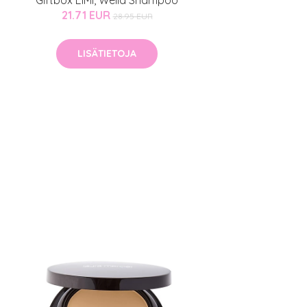
Giftbox EIMI, Wella Shampoo
21.71 EUR
28.95 EUR
LISÄTIETOJA