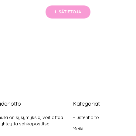
LISÄTIETOJA
ydenotto
Kategoriat
nulla on kysymyksiä, voit ottaa
Hiustenhoito
 yhteyttä sähköpostitse:
Meikit