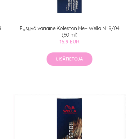
MeDin tuotteet -20 %!
atio
ja saat nyt myös -200 €
.
8
Pysyvä väriaine Koleston Me+ Wella Nº 9/04
(60 ml)
15.9 EUR
LISÄTIETOJA