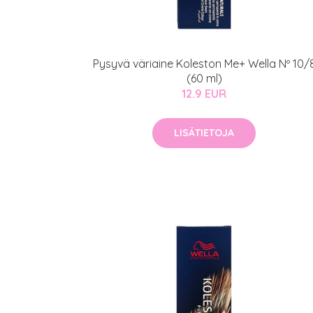
Kaikki Idealof
Varaa konsulta
toimenpiteestä
Pysyvä väriaine Koleston Me+ Wella Nº 10/
(60 ml)
12.9 EUR
KATSO TARJOUS
LISÄTIETOJA