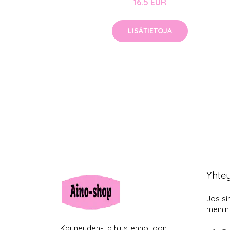
16.5 EUR
LISÄTIETOJA
Yhte
Jos si
meihin
Kauneuden- ja hiustenhoitoon