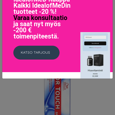
pcs)
Kaikki IdealofMeDin
44 EUR
tuotteet -20 %!
Varaa konsultaatio
LISÄTIETOJA
ja saat nyt myös
-200 €
toimenpiteestä.
KATSO TARJOUS