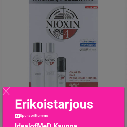
Erikoistarjous
Sponsoriltamme
Muotoiluvoide SYSTEM 4 Medium Hydratation Wella (3
IdealofMeD Kauppa