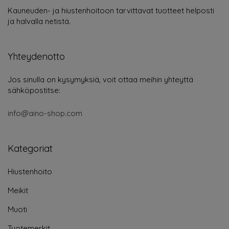
Kauneuden- ja hiustenhoitoon tarvittavat tuotteet helposti
ja halvalla netistä.
Yhteydenotto
Jos sinulla on kysymyksiä, voit ottaa meihin yhteyttä
sähköpostitse:
info@aino-shop.com
Kategoriat
Hiustenhoito
Meikit
Muoti
Tuotemerkit