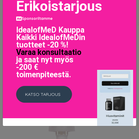
Erikoistarjous
Sponsoriltamme
IdealofMeD Kauppa
Pysyvä väriaine Wella Magma 74 (120 g)
Kaikki IdealofMeDin
57 EUR
tuotteet -20 %!
Varaa konsultaatio
ja saat nyt myös
LISÄTIETOJA
-200 €
toimenpiteestä.
KATSO TARJOUS