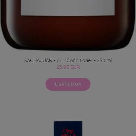
SACHAJUAN - Curl Conditioner - 250 ml
23.95 EUR
LISÄTIETOJA