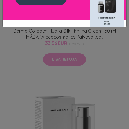
Derma Collagen Hydra-Silk Firming Cream, 50 ml
MÁDARA ecocosmetics Päivävoiteet
33.56 EUR
41.95 EUR
LISÄTIETOJA