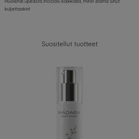
Huolehdi upeasta ihostasi kaikkialla, mihin elämä sinut
kuljettaakin!
Suositellut tuotteet