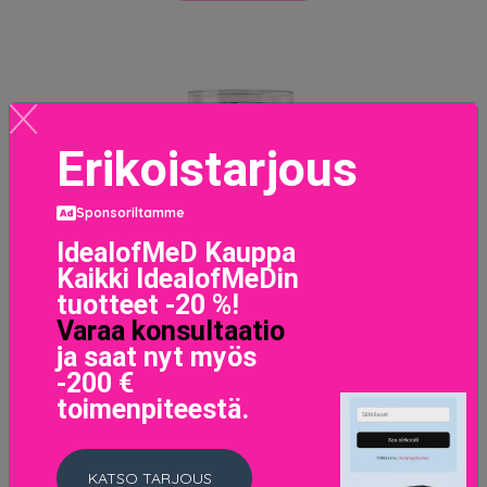
Erikoistarjous
Sponsoriltamme
IdealofMeD Kauppa
Kaikki IdealofMeDin
tuotteet -20 %!
Varaa konsultaatio
ja saat nyt myös
-200 €
toimenpiteestä.
KATSO TARJOUS