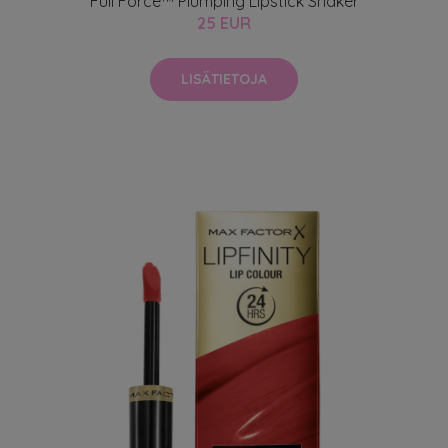
Full Force™ Plumping Lipstick Shaker
25 EUR
LISÄTIETOJA