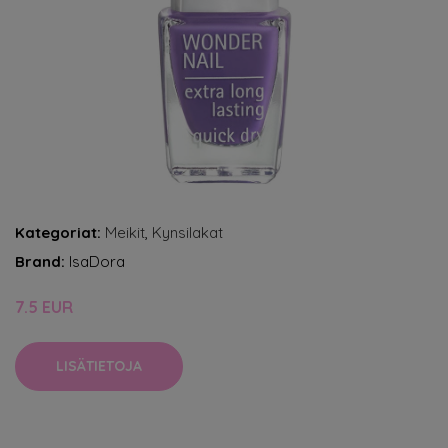
Kategoriat:
Meikit
,
Kynsilakat
Brand:
IsaDora
7.5 EUR
LISÄTIETOJA