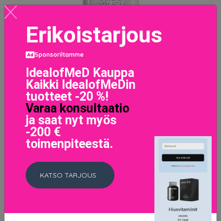
Erikoistarjous
Sponsoriltamme
IdealofMeD Kauppa
Kaikki IdealofMeDin
tuotteet -20 %!
Varaa konsultaatio
ja saat nyt myös
-200 €
toimenpiteestä.
Wonder Nail, IsaDora Kynsilakat
6 EUR
7.5 EUR
KATSO TARJOUS
LISÄTIETOJA