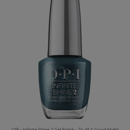
OPI - Infinite Shine 2 Gel Polish - To All A Good Night