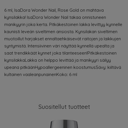
6 ml, IsaDora Wonder Nail, Rose Gold on mahtava
kynsilakka! IsaDora Wonder Nail takaa onnistuneen
manikyyrin joka kerta. Pitkäkestoinen lakka levittyy kynnelle
kauniisti leveän siveltimen ansiosta. Kynsilakan siveltimen
muotoillut harjakset ennaltaehkäisevät raitojen ja laikkujen
syntymistä. Intensiivinen väri näyttää kynnellä upealta ja
saat trendikkäät kynnet joka tilanteeseen!Pitkäkestoinen
kynsilakkaLakka on helppo levittää ja manikyyri säilyy
upeana pitkäänHypoallergeeninen koostumusSävy: kiiltävä
kultainen vaaleanpunainenKoko: 6 ml
Suositellut tuotteet