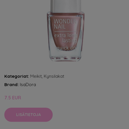
Kategoriat:
Meikit
,
Kynsilakat
Brand:
IsaDora
7.5 EUR
LISÄTIETOJA