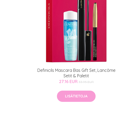
Definicils Mascara Bas Gift Set, Lancôme
Setit & Paletit
27.16 EUR
33.95 EUR
LISÄTIETOJA