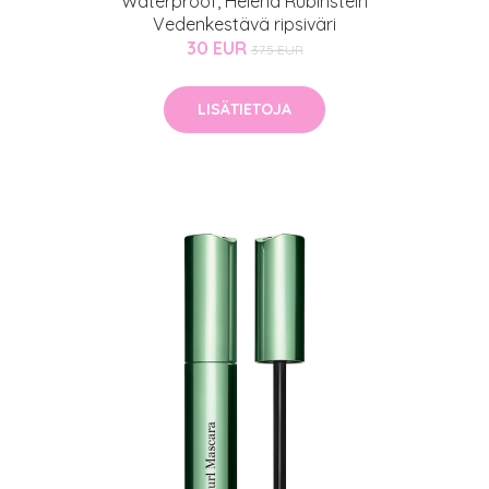
Waterproof, Helena Rubinstein
arjous
Vedenkestävä ripsiväri
30 EUR
37.5 EUR
LISÄTIETOJA
auppa
MeDin tuotteet -20 %!
atio
ja saat nyt myös -200 €
.