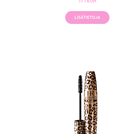
17.1 EUR
Erikoist
LISÄTIETOJA
Sponsoriltamme
IdealofMeD K
Kaikki Idealof
Varaa konsulta
toimenpiteestä
KATSO TARJOUS