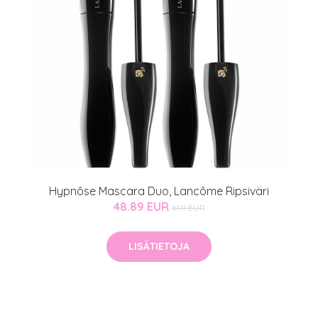
Hypnôse Mascara Duo, Lancôme Ripsiväri
48.89 EUR
61.11 EUR
LISÄTIETOJA