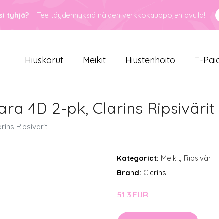
i tyhjä?
Tee täydennyksiä näiden verkkokauppojen avulla!
Hiuskorut
Meikit
Hiustenhoito
T-Pai
a 4D 2-pk, Clarins Ripsivärit
ins Ripsivärit
Kategoriat:
Meikit
,
Ripsiväri
Brand:
Clarins
51.3 EUR